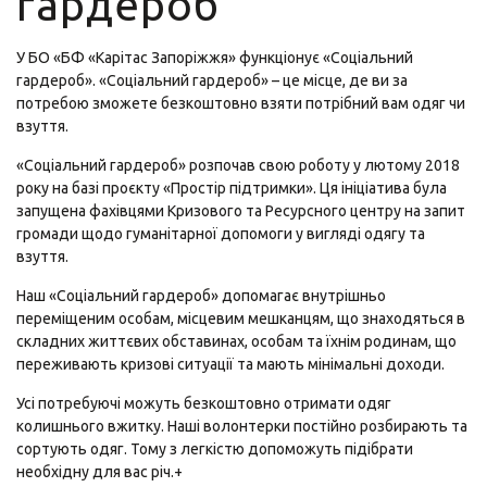
гардероб
У БО «БФ «Карітас Запоріжжя» функціонує «Соціальний
гардероб». «Соціальний гардероб» – це місце, де ви за
потребою зможете безкоштовно взяти потрібний вам одяг чи
взуття.
«Соціальний гардероб» розпочав свою роботу у лютому 2018
року на базі проєкту «Простір підтримки». Ця ініціатива була
запущена фахівцями Кризового та Ресурсного центру на запит
громади щодо гуманітарної допомоги у вигляді одягу та
взуття.
Наш «Соціальний гардероб» допомагає внутрішньо
переміщеним особам, місцевим мешканцям, що знаходяться в
складних життєвих обставинах, особам та їхнім родинам, що
переживають кризові ситуації та мають мінімальні доходи.
Усі потребуючі можуть безкоштовно отримати одяг
колишнього вжитку. Наші волонтерки постійно розбирають та
сортують одяг. Тому з легкістю допоможуть підібрати
необхідну для вас річ.
+