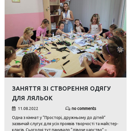
ЗАНЯТТЯ ЗІ СТВОРЕННЯ ОДЯГУ
ДЛЯ ЛЯЛЬОК
11.08.2022
no comments
Одна з кімнат у “Просторі, дружньому до дітей”
зазвичай слугує для усіх проявів творчості та майстер-
класів. Сьогодні тут панувало “дівоче царство” –