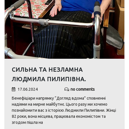
CИЛЬНА ТА НЕЗЛАМНА
ЛЮДМИЛА ПИЛИПІВНА.
17.06.2024
no comments
Бенефіціари напрямку “Догляд вдома” сповненні
надіями на мирне майбутнє. Цього разу ми хочемо
познайомити вас з історією Людмили Пилипівни. Жінці
82 роки, вона місцева, працювала економістом та
згодом пішла на