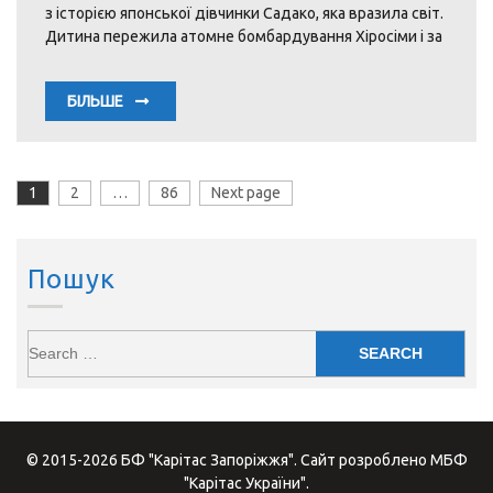
з історією японської дівчинки Садако, яка вразила світ.
Дитина пережила атомне бомбардування Хіросіми і за
БІЛЬШЕ
Пагінація
1
Page
2
Page
…
86
Page
Next page
записів
Пошук
© 2015-2026 БФ "Карітас Запоріжжя". Сайт розроблено МБФ
"Карітас України".