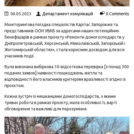
06.05.2023
Департамент комунікацій
0 Comments
Моніторингова поїздка спеціалістів Карітас Запоріжжя та
представників ООН УВКБ за адресами наших потенційних
бенефіціарів в рамках проєкту «Ремонти домогосподарств у
Дніпропетровській, Херсонській, Миколаївській, Запорізькій і
Житомирській областях», стала корисним досвідом для всіх
учасників події.
Була виконана вибіркова 10-відсоткова перевірка [з понад 300
поданих заявок] наявності пошкоджень житла та
відповідності його власників критеріям вразливості згідно із
проєктом.
Кожна зустріч із мешканцями домогосподарств, з якими
триває робота в рамках проєкту, мала особливості, варті
обговорення та важливі для порозуміння.