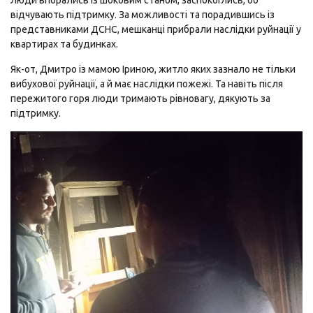
відчувають підтримку. За можливості та порадившись із
представниками ДСНС, мешканці прибрали наслідки руйнації у
квартирах та будинках.
Як-от, Дмитро із мамою Іриною, житло яких зазнало не тільки
вибухової руйнації, а й має наслідки пожежі. Та навіть після
пережитого горя люди тримають рівновагу, дякують за
підтримку.