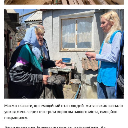
Маємо сказати, що емоційний стан людей, житло яких зазнало
ушкоджень через обстріли ворогом нашого міста, емоційно
покращився.
Люди впорались із шоковим станом, заспокоїлись, бо