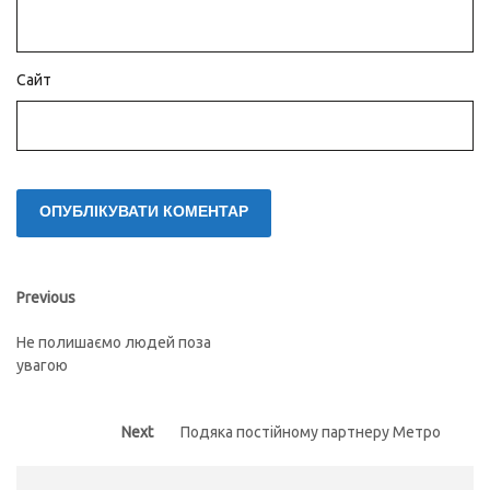
Сайт
Навігація
Previous
Previous
post:
записів
Не полишаємо людей поза
увагою
Next
Next
Подяка постійному партнеру Метро
post: