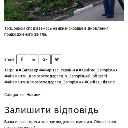
Тож, разом сподіваємось на якнайскоріше відновлення
пошкодженого житла.
Share:
Tags:
##Caritaszp
##Карітаc_України
##Карітас_Запоріжжя
##Ремонти_домогосподарств_у_Запорізькій_області
##Ремонтидомогосподарств_Запоріжжя
#Caritas_Ukraine
Categories:
Новини
Залишити відповідь
Ваша e-mail адреса не оприлюднюватиметься.
Обов’язкові
поля позначені
*