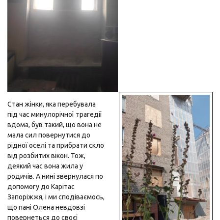
Стан жінки, яка перебувала
під час минулорічної трагедії
вдома, був такий, що вона не
мала сил повернутися до
рідної оселі та прибрати скло
від розбитих вікон. Тож,
деякий час вона жила у
родичів. А нині звернулася по
допомогу до Карітас
Запоріжжя, і ми сподіваємось,
що пані Олена невдовзі
повернеться до своєї