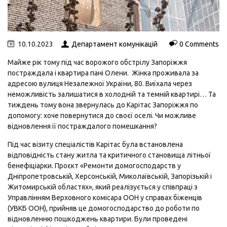
10.10.2023
Департамент комунікацій
0 Comments
Майже рік тому під час ворожого обстрілу Запоріжжя
постраждала і квартира пані Олени. Жінка проживала за
адресою вулиця Незалежної України, 80. Виїхала через
неможливість залишатися в холодній та темній квартирі… Та
тиждень тому вона звернулась до Карітас Запоріжжя по
допомогу: хоче повернутися до своєї оселі. Чи можливе
відновлення її постраждалого помешкання?
Під час візиту спеціалістів Карітас була встановлена
відповідність стану житла та критичного становища літньої
бенефіціарки. Проєкт «Ремонти домогосподарств у
Дніпропетровській, Херсонській, Миколаївській, Запорізькій і
Житомирській областях», який реалізується у співпраці з
Управлінням Верховного комісара ООН у справах біженців
(УВКБ ООН), прийняв це домогосподарство до роботи по
відновленню пошкоджень квартири. Були проведені