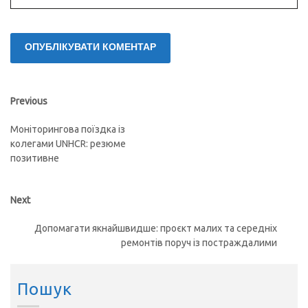
Навігація
Previous
Previous
post:
записів
Моніторингова поїздка із
колегами UNHCR: резюме
позитивне
Next
Next
post:
Допомагати якнайшвидше: проєкт малих та середніх
ремонтів поруч із постраждалими
Пошук