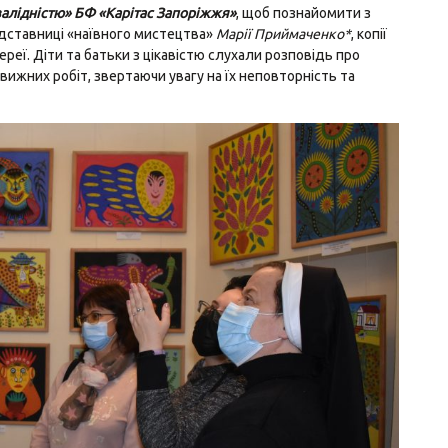
нвалідністю» БФ «Карітас Запоріжжя»
, щоб познайомити з
едставниці «наївного мистецтва»
Марії Приймаченко*
, копії
ереї. Діти та батьки з цікавістю слухали розповідь про
вижних робіт, звертаючи увагу на їх неповторність та