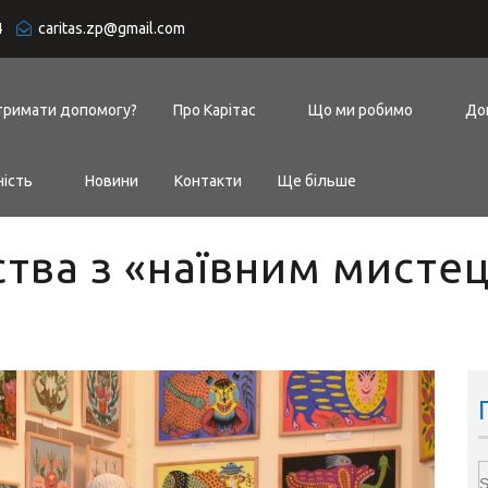
4
caritas.zp@gmail.com
тримати допомогу?
Про Карітас
Що ми робимо
До
ність
Новини
Контакти
Ще більше
тва з «наївним мистец