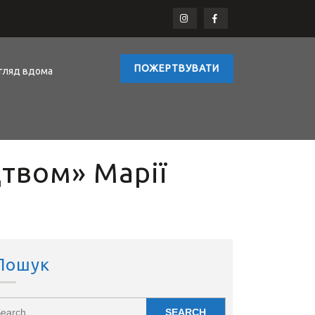
ПОЖЕРТВУВАТИ
гляд вдома
твом» Марії
Пошук