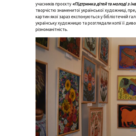
учасників проєкту
«Підтримка дітей та молоді з і
творчістю знаменитої української художниці, пр
картин якої зараз експонуються у бібліотечній гал
українську художницю та розглядали копії її диво
різноманітність.