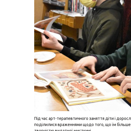
Під час арт-терапевтичного заняття діти і дорослі
поділилися враженнями щодо того, що їм більше 
творчістю видатної мисткині.