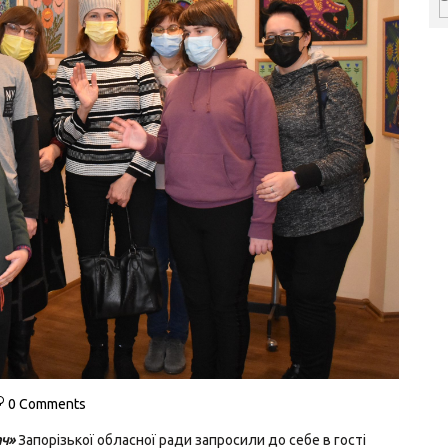
0 Comments
ч»
Запорізької обласної ради запросили до себе в гості