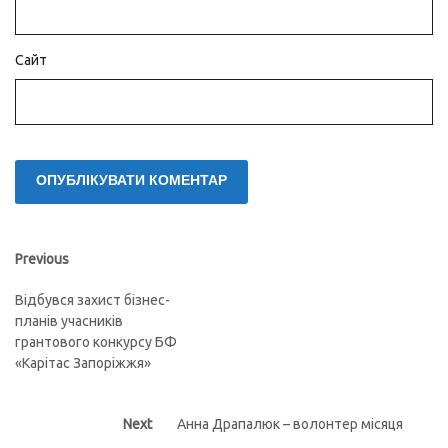
Сайт
Навігація
Previous
Previous
post:
записів
Відбувся захист бізнес-
планів учасників
грантового конкурсу БФ
«Карітас Запоріжжя»
Next
Next
Анна Драпалюк – волонтер місяця
post: