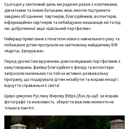
Сьогодні у святковий день ми радіємо разом з хлопчиками,
дівчатками та їхніми батьками, яких змогли підтримати
завдяки об’єднанню партнерів, благодійників, волонтерів,
інформаційних партнерів та небайдужих мешканців міста під
час доброчинної акції «Шкільний портфелик».
Найкращі привітання з початком нового навчального року та
побажання дітям пролунали на святковому майданчику БФ
«Карітас Запоріжжя».
Перед урочистим врученням довгоочікуваних портфеликів з
канцтоварами, фахівці благодійного фонду та волонтери
запросили маленьких гостей на активно-розважальну
програму, що подарувала дітям незабутні та яскраві емоції і
відчуття справжнього свята!
Щиро дякуємо Руслану Жирову (https://lux.zp.ua/) за яскраві
фотографії та можливість зберегти важливі моменти не
тільки в пам’яті.