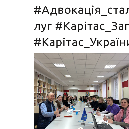
#Адвокація_ста
луг #Карітас_З
#Карітаc_Україн