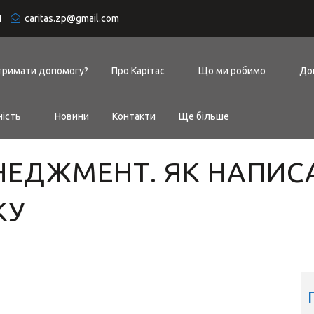
4
caritas.zp@gmail.com
тримати допомогу?
Про Карітас
Що ми робимо
До
ність
Новини
Контакти
Ще більше
ЕДЖМЕНТ. ЯК НАПИС
КУ